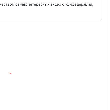
жеством самых интересных видео о Конфедерации,
Ночная
жизнь
Швейцария на видео
в
Турауен
(Флах)