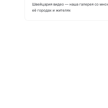
Швейцария видео — наша галерея со мно
её городах и жителях
Железная
дорога
Туризм | Turismus
«Юнгфрау»
перевезла
более
1
млн
гостей
03/01/2025
Железная дорога
«Юнгфрау» перевезла
более 1 млн гостей