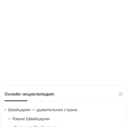
языка
Швейцарии
27/04/2014
4 национальных языка
Швейцарии
Онлайн-энциклопедия:
Швейцария — удивительная страна
Языки Швейцарии