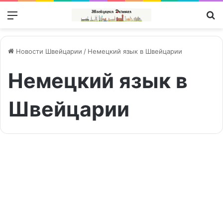
Меню
П
Новости Швейцарии
/
Немецкий язык в Швейцарии
Немецкий язык в
Швейцарии
Какой
бывает
Общество | Gesellschaft
швейцарская
бюрократия?
(видео)