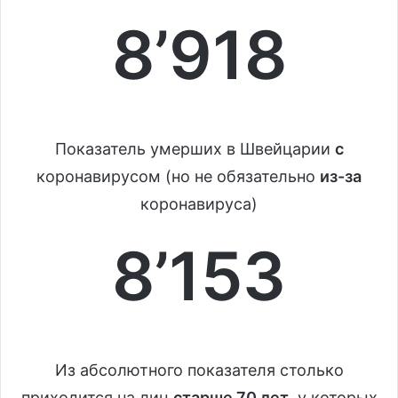
8’918
Показатель умерших в Швейцарии
с
коронавирусом (но не обязательно
из-за
коронавируса)
8’153
Из абсолютного показателя столько
приходится на лиц
старше 70 лет
, у которых