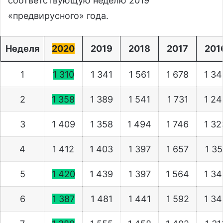
соответствующую неделю 2019
«предвирусного» года.
Неделя
2020
2019
2018
2017
201
1
1 310
1 341
1 561
1 678
1 3
2
1 358
1 389
1 541
1 731
1 2
3
1 409
1 358
1 494
1 746
1 3
4
1 412
1 403
1 397
1 657
1 3
5
1 420
1 439
1 397
1 564
1 3
6
1 387
1 481
1 441
1 592
1 3