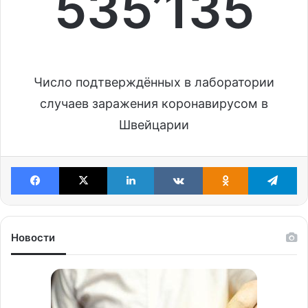
535’135
Число подтверждённых в лаборатории
случаев заражения коронавирусом в
Швейцарии
Facebook
X
LinkedIn
VKontakte
Odnoklassniki
Te
Новости