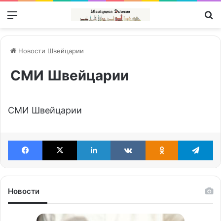
Меню
П
Новости Швейцарии
СМИ Швейцарии
СМИ Швейцарии
Facebook
X
LinkedIn
VKontakte
Odnoklassniki
Te
Новости