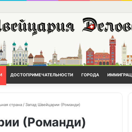
И
ДОСТОПРИМЕЧАТЕЛЬНОСТИ
ГОРОДА
ИММИГРАЦ
ьная страна
/
Запад Швейцарии (Романди)
рии (Романди)