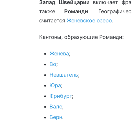
Запад Швейцарии
включает фран
также
Романди
. Географиче
считается
Женевское озеро
.
Кантоны, образующие Романди:
Женева
;
Во
;
Невшатель
;
Юра
;
Фрибург
;
Вале
;
Берн
.