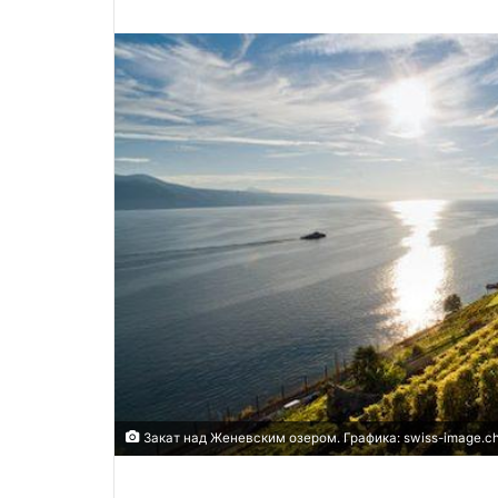
Закат над Женевским озером. Графика: swiss-imаgе.сh