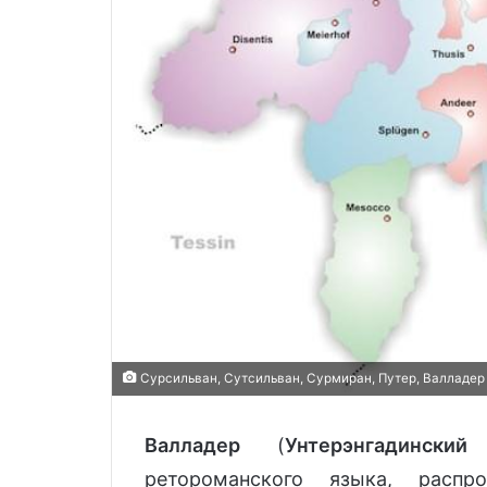
Сурсильван, Сутсильван, Сурмиран, Путер, Валладер н
Валладер
(
Унтерэнгадинский
ретороманского языка, расп