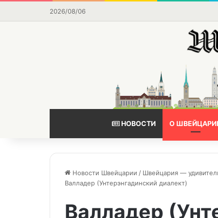
2026/08/06
НОВОСТИ
О ШВЕЙЦАРИ
Новости Швейцарии
/
Швейцария — удивител
Валладер (Унтерэнгадинский диалект)
Валладер (Унт