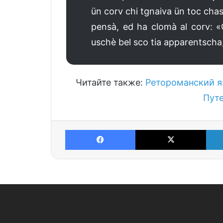
ün corv chi tgnaiva ün toc chasc
pensà, ed ha clomà al corv: «
uschè bel sco tia apparentscha, 
Читайте также:
Ретороманский я
Пут
Facebook
X