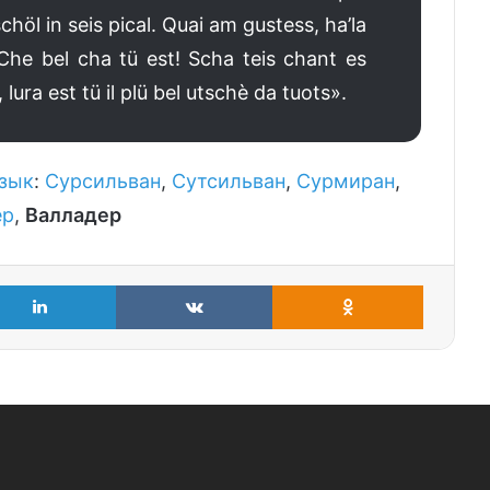
höl in seis pical. Quai am gustess, ha’la
Che bel cha tü est! Scha teis chant es
lura est tü il plü bel utschè da tuots».
зык
:
Сурсильван
,
Сутсильван
,
Сурмиран
,
ер
,
Валладер
LinkedIn
VKontakte
Odnoklass