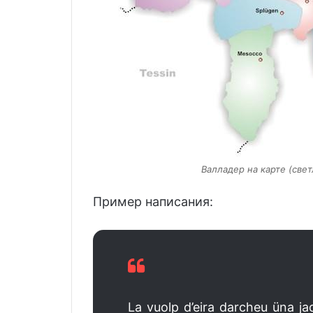
Валладер на карте (свет
Пример написания:
La vuolp d’eira darcheu üna ja