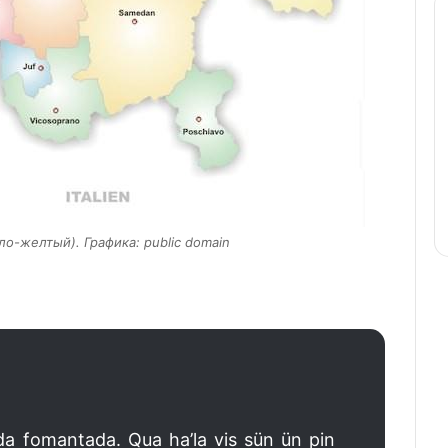
ло-желтый). Графика: public domain
da fomantada. Qua ha’la vis sün ün pin