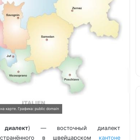
а карте. Графика: public domain
 диалект
) — восточный диалект
ространённого в швейцарском
кантоне