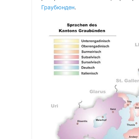
Граубюнден
.