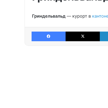
Гриндельвальд
— курорт в
кантон
Facebook
X