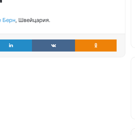
е Берн
, Швейцария.
LinkedIn
VKontakte
Odnoklass