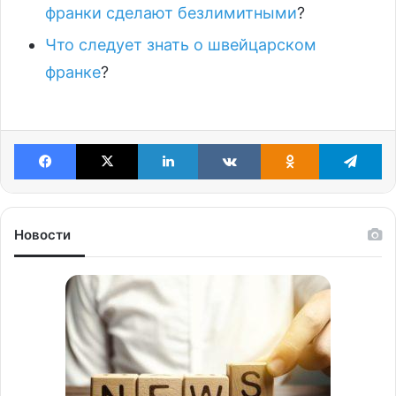
франки сделают безлимитными
?
Что следует знать о швейцарском
франке
?
Facebook
X
LinkedIn
VKontakte
Odnoklassniki
Te
Новости