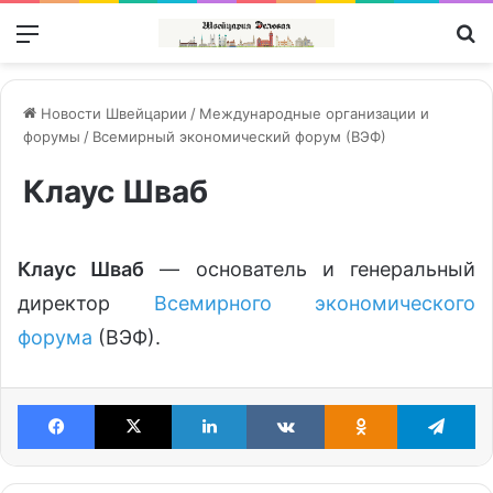
Меню
П
Новости Швейцарии
/
Международные организации и
форумы
/
Всемирный экономический форум (ВЭФ)
Клаус Шваб
Клаус Шваб
— основатель и генеральный
директор
Всемирного экономического
форума
(ВЭФ).
Facebook
X
LinkedIn
VKontakte
Odnoklassniki
Te