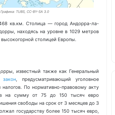
 Графика: TUВS, CC-BY-SA 3.0
468 кв.км. Столица — город Андорра-ла-
ндорры, находясь на уровне в 1029 метров
й высокогорной столицей Европы.
дорры, известный также как Генеральный
 закон
, предусматривающий уголовное
ы налогов. По нормативно-правовому акту
ов на сумму от 75 до 150 тысяч евро
ишения свободы на срок от 3 месяцев до 3
должал государству более 150 тысяч евро,