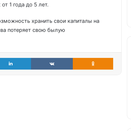
т 1 года до 5 лет.
озможность хранить свои капиталы на
тва потеряет свою былую
LinkedIn
VKontakte
Odnoklass